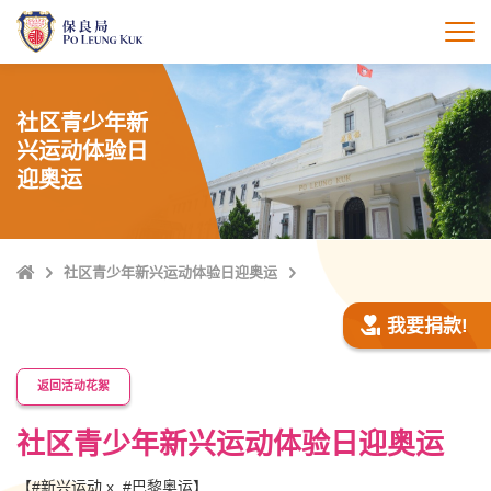
跳
至
打
主
內
容
社区青少年新
兴运动体验日
迎奥运
Home
社区青少年新兴运动体验日迎奥运
我要捐款!
返回活动花絮
社区青少年新兴运动体验日迎奥运
【#新兴运动 x #巴黎奥运】