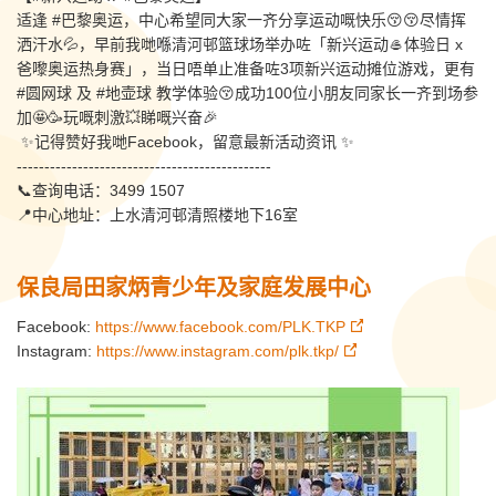
适逢 #巴黎奥运，中心希望同大家一齐分享运动嘅快乐😚😚尽情挥
洒汗水💦，早前我哋喺清河邨篮球场举办咗「新兴运动🥌体验日 x
爸嚟奥运热身赛」，当日唔单止准备咗3项新兴运动摊位游戏，更有
#圆网球 及 #地壶球 教学体验😚成功100位小朋友同家长一齐到场参
加🤩🥳玩嘅刺激💥睇嘅兴奋🎉
✨记得赞好我哋Facebook，留意最新活动资讯 ✨
----------------------------------------------
📞查询电话：3499 1507
📍中心地址：上水清河邨清照楼地下16室
保良局田家炳青少年及家庭发展中心
Facebook:
https://www.facebook.com/PLK.TKP
Instagram:
https://www.instagram.com/plk.tkp/