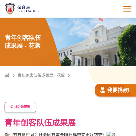
跳
至
打
主
內
容
青年创客队伍
成果展 - 花絮
Home
青年创客队伍成果展 - 花絮
我要捐款!
返回活动花絮
青年创客队伍成果展
你⋯有冇谂过可为社会同有需要嘅社群带来更好转变？