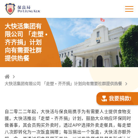
跳
至
打
主
內
大快活集团有
容
限公司 「走塑 •
齐齐捐」计划
向有需要社群
提供热餐
Home
大快活集团有限公司 「走塑 • 齐齐捐」计划向有需要社群提供热餐
我要捐款!
自二零二二年起，大快活与保良局携手为有需要人士提供食物支
援。大快活推出「走塑・齐齐捐」计划，鼓励大众响应环保同时
做善事，其会员购买外卖时，透过APP选择外卖走餐具，每走塑
八次即转化为一次饭盒捐赠；每当捐出一个饭盒，大快活亦额外