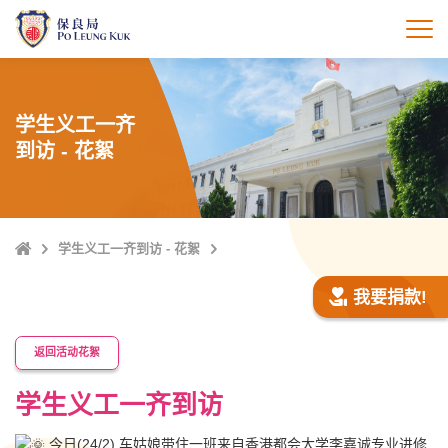
跳
至
打
主
內
容
学生义工一齐
到访 - 花絮
Home
学生义工一齐到访 - 花絮
我要捐款!
返回活动花絮
学生义工一齐到访
今日(24/2) 车姑娘带住一班来自香港都会大学李嘉诚专业进修