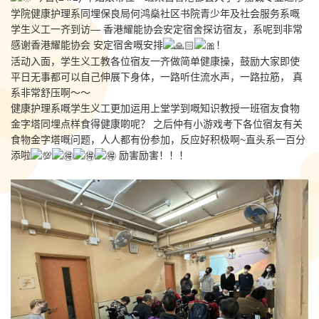
学院健康护理系同埋保良局何鸿燊社区书院青少年及社会服务系嘅
学生义工一齐到访— 香港耀能协会安定宿舍探访宿友，系呢到非常
感谢香港耀能协会 安定宿舍嘅安排
！
活动入面，学生义工教各位宿友一齐做简单健康操，鼓励大家即使
平日无事都可以自己伸展下身体，一路听住流水声，一路拉筋， 真
系非常舒压啊～～
健康护理系嘅学生义工更加运用上堂学到嘅知识教授一班宿友食物
金字塔同埋点样食得健康啲呢？ 之后仲有小游戏考下各位宿友有关
食物金字塔嘅问题，人人都有份参加，反应好积极啊~直头系一百分
添啦
励害励害！！！