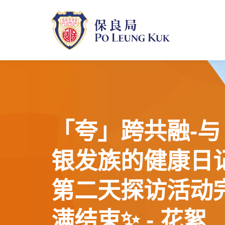
跳
至
主
內
容
「夸」跨共融-与
银发族的健康日
第二天探访活动
满结束✨ - 花絮