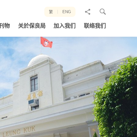
分
繁
ENG
享
刊物
关於保良局
加入我们
联络我们
至