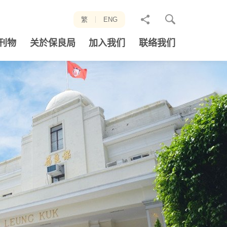
分
繁
ENG
享
刊物
关於保良局
加入我们
联络我们
至