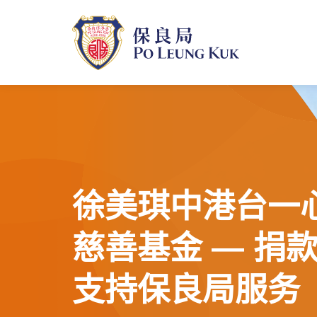
跳
至
主
內
容
徐美琪中港台一
慈善基金 — 捐
支持保良局服务