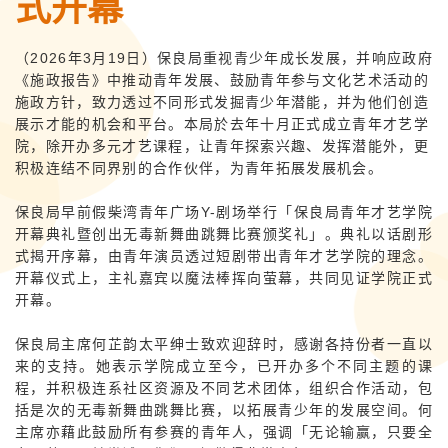
式开幕
（2026年3月19日）保良局重视青少年成长发展，并响应政府
《施政报告》中推动青年发展、鼓励青年参与文化艺术活动的
施政方针，致力透过不同形式发掘青少年潜能，并为他们创造
展示才能的机会和平台。本局於去年十月正式成立青年才艺学
院，除开办多元才艺课程，让青年探索兴趣、发挥潜能外，更
积极连结不同界别的合作伙伴，为青年拓展发展机会。
保良局早前假柴湾青年广场Y-剧场举行「保良局青年才艺学院
开幕典礼暨创出无毒新舞曲跳舞比赛颁奖礼」。典礼以话剧形
式揭开序幕，由青年演员透过短剧带出青年才艺学院的理念。
开幕仪式上，主礼嘉宾以魔法棒挥向萤幕，共同见证学院正式
开幕。
保良局主席何芷韵太平绅士致欢迎辞时，感谢各持份者一直以
来的支持。她表示学院成立至今，已开办多个不同主题的课
程，并积极连系社区资源及不同艺术团体，组织合作活动，包
括是次的无毒新舞曲跳舞比赛，以拓展青少年的发展空间。何
主席亦藉此鼓励所有参赛的青年人，强调「无论输赢，只要全