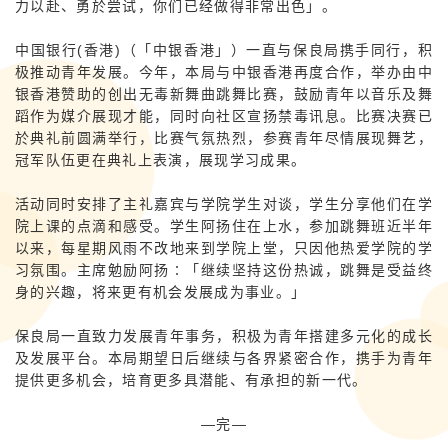
力以赴、勇於尝试，你们已经做得非常出色」。
中国银行(香港)（「中银香港」）一直与保良局携手同行，积
极推动青年发展。今年，本局与中银香港再度合作，举办由中
银香港赞助的创出无毒新舞曲跳舞比赛，鼓励青年以音乐及舞
蹈作为媒介展现才能，同时向社区宣扬禁毒讯息。比赛决赛已
於典礼前圆满举行，比赛气氛热烈，参赛青年尽情展现舞艺，
冠军队伍更在典礼上表演，展现学习成果。
活动同时安排了主礼嘉宾与学院学生对谈，学生分享他们在学
院上课的点滴和感受。学生阿扬住在上水，参加跳舞班近半年
以来，每星期风雨不改地来到学院上堂，只因他热爱学院的学
习氛围。主席勉励阿扬∶「继续坚持这份热诚，跳舞是受益终
身的兴趣，将来更有机会发展成为事业。」
保良局一直致力发展青年事务，积极为青年搭建多元化的成长
及发展平台。本局期望日后继续与各界紧密合作，携手为青年
提供更多机会，培育更多具潜能、有承担的新一代。
—完—