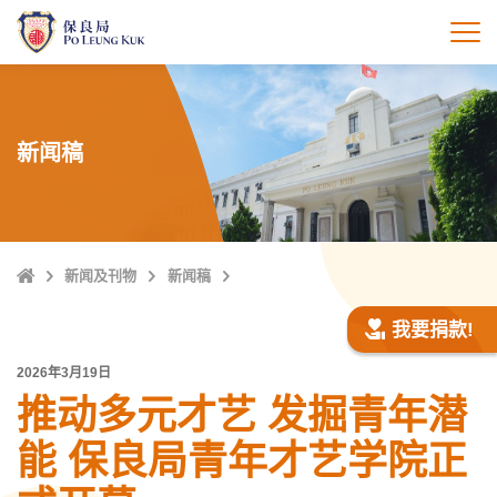
跳
至
打
主
內
容
新闻稿
Home
新闻及刊物
新闻稿
我要捐款!
2026年3月19日
推动多元才艺 发掘青年潜
能 保良局青年才艺学院正