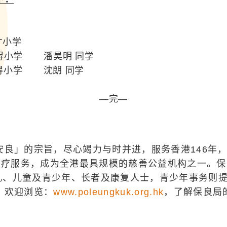
才小学
小学 潘昊明 同学
得小学 沈朗 同学
—完—
赤安良」的宗旨，尽心竭力与时并进，服务香港146年
疗服务，成为全港最具规模的慈善公益机构之一。保
儿、儿童及青少年、长者及康复人士，青少年事务则
。欢迎浏览：
www.poleungkuk.org.hk
，了解保良局