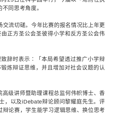
的不同思考角度。
场交流切磋。今年比赛的报名情况比上年更
终由正方圣公会圣彼得小学和反方圣公会伟
理致辞时表示∶「本局希望透过推广小学辩
够锻炼辩证思维，并且增加对社会议题的认
学院高级讲师暨助理课程总监何伟帜博士、香
以及iDebate辩论顾问黎耀庭先生。评
过辩论赛，学生能学习逻辑思维、换位思考