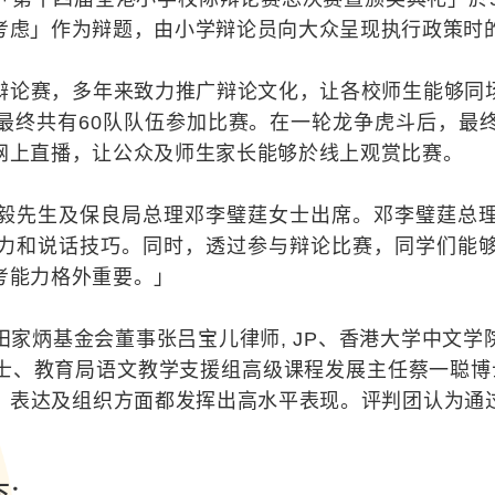
考虑」作为辩题，由小学辩论员向大众呈现执行政策时
辩论赛，多年来致力推广辩论文化，让各校师生能够同
最终共有60队队伍参加比赛。在一轮龙争虎斗后，最
网上直播，让公众及师生家长能够於线上观赏比赛。
毅先生及保良局总理邓李璧莛女士出席。邓李璧莛总
力和说话技巧。同时，透过参与辩论比赛，同学们能
考能力格外重要。」
家炳基金会董事张吕宝儿律师, JP、香港大学中文
、教育局语文教学支援组高级课程发展主任蔡一聪博士，
、表达及组织方面都发挥出高水平表现。评判团认为通
。
下：