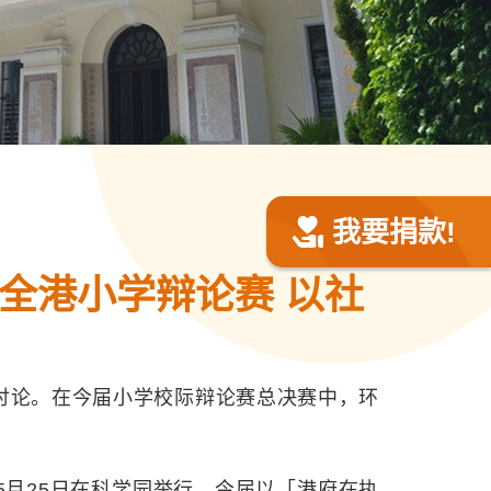
我要捐款!
全港小学辩论赛 以社
面讨论。在今届小学校际辩论赛总决赛中，环
月25日在科学园举行，今届以「港府在执