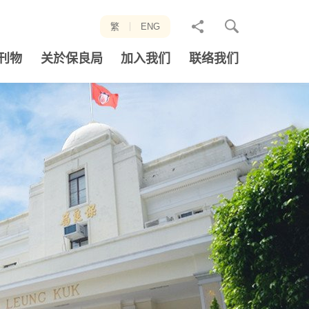
分
繁
ENG
享
刊物
关於保良局
加入我们
联络我们
至