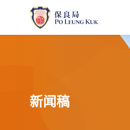
跳
至
主
內
容
新闻稿