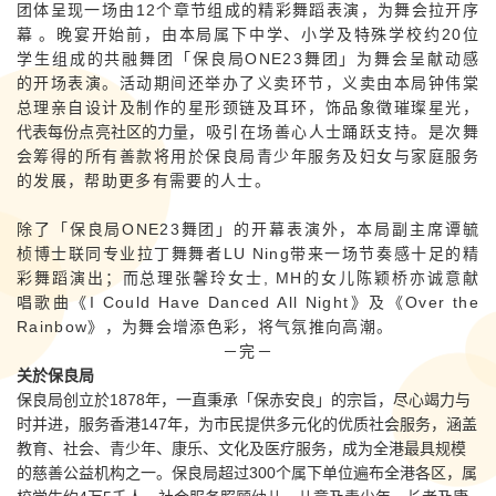
团体呈现一场由12个章节组成的精彩舞蹈表演，为舞会拉开序
幕
。晚宴开始前，由本局属下中学、小学及特殊学校约20位
学生组成的共融舞团「保良局ONE23舞团」为舞会呈献动感
的开场表演。活动期间还举办了义卖环节，义卖由本局钟伟棠
总理亲自设计及制作的星形颈链及耳环，饰品象徵璀璨星光，
代表每份点亮社区的力量
，吸引在场善心人士踊跃支持。是次舞
会筹得的所有善款将用於保良局青少年服务及妇女与家庭服务
的发展，帮助更多有需要的人士。
除了「保良局ONE23舞团」的开幕表演外，本局副主席谭毓
桢博士联同专业拉丁舞舞者
LU Ning
带来一场节奏感十足的精
彩舞蹈演出；而总理张馨玲女士, MH的女儿陈颖桥亦诚意献
唱歌曲《I Could Have Danced All Night》及《Over the
Rainbow》，为舞会增添色彩，将气氛推向高潮。
－完－
关於保良局
保良局创立於1878年，一直秉承「保赤安良」的宗旨，尽心竭力与
时并进，服务香港147年，为市民提供多元化的优质社会服务，涵盖
教育、社会、青少年、康乐、文化及医疗服务，成为全港最具规模
的慈善公益机构之一。保良局超过300个属下单位遍布全港各区，属