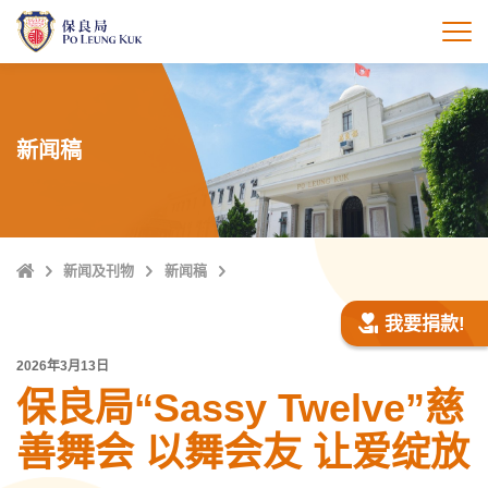
跳
至
打
主
內
容
新闻稿
Home
新闻及刊物
新闻稿
我要捐款!
2026年3月13日
保良局“Sassy Twelve”慈
善舞会 以舞会友 让爱绽放