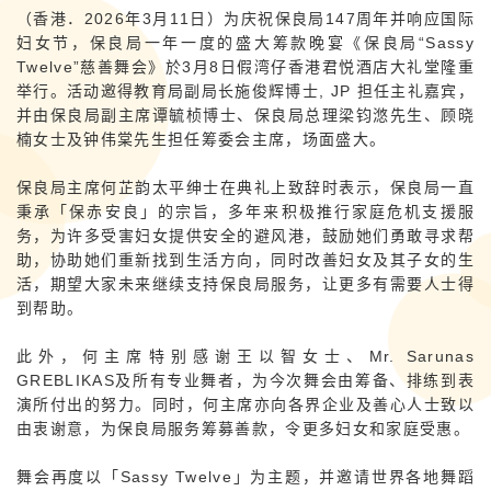
（香港．2026年3月11日）为庆祝保良局147周年并响应国际
妇女节，保良局一年一度的盛大筹款晚宴《保良局
“Sassy
Twelve”
慈善舞会》於3月8日假湾仔香港君悦酒店大礼堂隆重
举行。活动邀得教育局副局长施俊辉博士, JP 担任主礼嘉宾，
并由保良局副主席谭毓桢博士、保良局总理梁钧滺先生、顾晓
楠女士及钟伟棠先生担任筹委会主席，场面盛大。
保良局主席何芷韵太平绅士在典礼上致辞时表示，保良局一直
秉承「保赤安良」的宗旨，多年来积极推行家庭危机支援服
务，为许多受害妇女提供安全的避风港，鼓励她们勇敢寻求帮
助，协助她们重新找到生活方向，同时改善妇女及其子女的生
活，期望大家未来继续支持保良局服务，让更多有需要人士得
到帮助。
此外，何主席特别感谢王以智女士、Mr. Sarunas
GREBLIKAS及所有专业舞者，为今次舞会由筹备、排练到表
演所付出的努力。同时，何主席亦向各界企业及善心人士致以
由衷谢意，为保良局服务筹募善款，令更多妇女和家庭受惠。
舞会再度以「Sassy Twelve」为主题，并邀请世界各地舞蹈