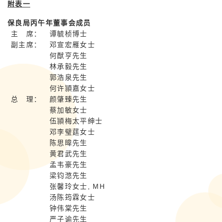
附表一
保良局丙午年董事会成员
主 席：
谭毓桢博士
副主席：
邓宣宏雁女士
何猷亨先生
林承毅先生
郭浩泉先生
何许頴嘉女士
总 理：
颜肇臻先生
蔡加敏女士
伍頴梅太平绅士
邓李璧莛女士
陈思暐先生
黄君武先生
孟韦豪先生
梁钧滺先生
张馨玲女士, MH
汤陈筠霖女士
钟伟棠先生
严子谕先生