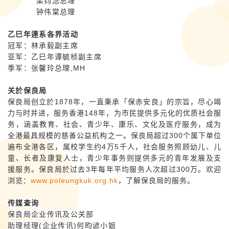
梁钧滺总理
钟伟棠总理
乙巳年連系各界活动
冠军：林承毅副主席
亚军：乙巳年谭毓桢副主席
季军：张馨玲总理
,MH
关於保良局
保良局创立於1878年，一直秉承「保赤安良」的宗旨，尽心竭
力与时并进，服务香港148年，为市民提供多元化的优质社会服
务，涵盖教育、社会、青少年、康乐、文化及医疗服务，成为
全港最具规模的慈善公益机构之一。保良局超过300个属下单位
遍布全港各区，属校学生约4万5千人，社会服务照顾幼儿、儿
童、长者及康复人士，青少年事务则提供多元的青年发展及支
援服务。保良局於过去3年每年平均服务人次超过300万。欢迎
浏览：
www.poleungkuk.org.hk
，了解保良局的服务。
传媒查询
保良局企业传讯及公关部
助理经理(企业传讯)何昀谚小姐