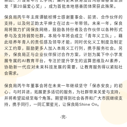
发「第20届爱心奖」，成为首批本地慈善团体荣获此殊荣。
保良局丙午年主席谭毓桢博士感谢董事会、前贤、合作伙伴的
支持，以及何芷韵太平绅士在过去一年带领。未来一年，保良
局将致力扩阔保良网络，鼓励各持份者及合作伙伴以各种形式
参与及支持弱势社群。本局今年将
会
成立「青年义工队」，藉
此培养年青人的责任感及领导才能，同时优化义工制度及制定
义工约章，鼓励更多人加入本局义工行列，携手服务社会。另
外，保良局正与企业伙伴探讨合作方案，计划为属下中小学发
展专属的AI教育平台，专注於提升学生的运算思维及AI素养，
协助新一代应对未来科技发展的需要
，让教育服务得以紧贴社
会需求。
保良局丙午年董事会将在未来一年继续坚守「保赤安良」的初
心，
与时并进，拓展更多适切的服务，为社群带来关爱与支持，
并将希望延续至每个角落。期望得到社会各界和广大市民继续支
持，携手同行，一同汇聚星光，让保良局Shine On。
-完-