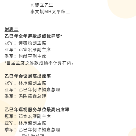
司徒立先生
李文斌MH太平绅士
附表二
乙巳年全年筹款成绩优异奖
*
冠军：
谭毓桢副主席
亚军：邓宣宏雁
副主席
季军：
何猷亨副主席
*
当届主席之筹款成绩不计算在内。
乙巳年会议最高出席率
冠军：林承毅副主席
亚军：乙巳年何许頴嘉总理
季军：汤陈筠霖总理
乙巳年巡视服务单位最高出席率
冠军：邓宣宏雁副主席
亚军：林承毅副主席
季军：乙巳年何许頴嘉总理