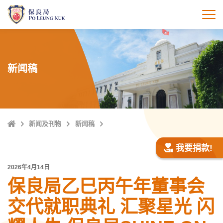
跳
至
打
主
內
容
新闻稿
Home
新闻及刊物
新闻稿
我要捐款!
2026年4月14日
保良局乙巳丙午年董事会
交代就职典礼 汇聚星光 闪