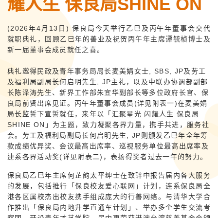
耀人生 保良局SHINE ON
(2026
年4月13日) 保良局今天举行乙巳及丙午年董事会交代
就职典礼，回顾乙巳年的善业及祝贺丙午年主席谭毓桢博士及
新一届董事会成员就任之喜。
典礼邀得民政及青年事务局局长麦美娟女士, SBS, JP及劳工
及福利局副局长何启明先生, JP主礼，以及中联办协调部副部
长陈泽涛先生、新界工作部朱宜华副部长等多位政府长官、保
良局前贤出席见证。丙午年董事会成员(详见附表一)在麦美娟
局长监誓下宣誓就任，来年以「汇聚星光 闪耀人生 保良局
SHINE ON」为主题，致力凝聚各界力量，携手共进，服务社
会。劳工及福利局副局长何启明先生, JP则颁发乙巳年全年筹
款成绩优异奖、会议最高出席率、巡视服务单位最高出席率及
連系各界活动奖(详见附表二)，表扬得奖者过去一年的努力。
保良局乙巳年主席何芷韵太平绅士在致辞中报告届内各大服务
的发展，包括推行「保良校友爱心联网」计划，连系保良局全
港各区属校杰出校友携手组成庞大的行善网络。与清华大学合
作推出「保良局内地升学直通车计划」、举办多个学生交流考
察团、开设青年才艺学院，届内更荣获港澳台湾慈善基金会颁