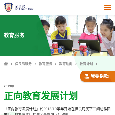
跳
至
打
主
內
容
教育服务
Home
保良局服务
教育服务
教育动向
教育计划
我要捐款!
2019年
正向教育发展计划
「正向教育发展计划」於2018/19学年开始在保良局属下三间幼稚园
推行，拟於三年后扩展至全部属下幼稚园。