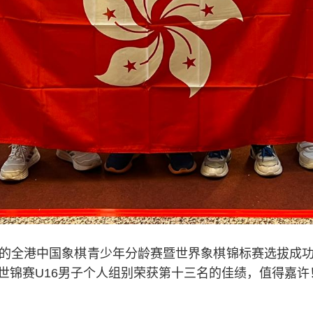
的全港中国象棋青少年分龄赛暨世界象棋锦标赛选拔成
世锦赛U16男子个人组别荣获第十三名的佳绩，值得嘉许