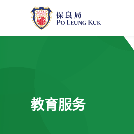
跳
至
主
內
容
教育服务