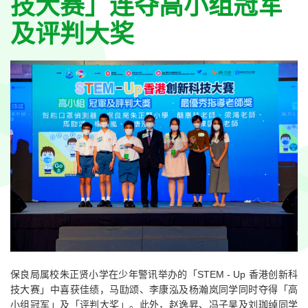
技大赛」连夺高小组冠军
及评判大奖
保良局属校朱正贤小学在少年警讯举办的「STEM - Up 香港创新科
技大赛」中喜获佳绩，马劻颂、李康泓及杨瀚岚同学同时夺得「高
小组冠军」及「评判大奖」。此外，赵逸昇、冯子昊及刘珈绰同学