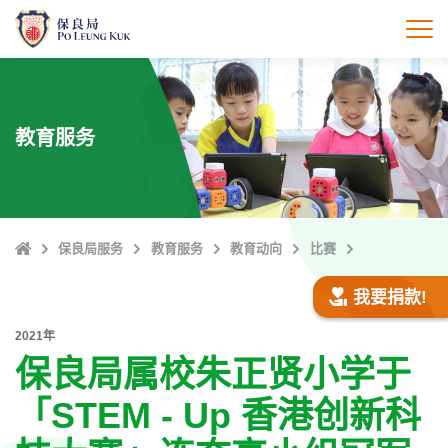
跳
至
打
主
內
容
教育服务
Home
保良局服务
教育服务
教育动向
比赛
我要捐款!
2021年
保良局属校朱正贤小学于
「STEM - Up 香港创新科