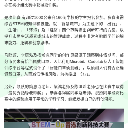
亦在初小组比赛中获得嘉许奖。
是次比赛 有超过1000名来自160间学校的学生报名参加。参赛者需
综合STEM的知识和技能，就「智慧城市」为主题下的「出行」、
「生活」、「环境」及「经济」四个范畴提出创新可行的方案，以
提升市民生活质素或城市的管理成效，过程中非常考验同学们的解
难能力、逻辑和创意思维。
马劻颂、李康泓及杨瀚岚同学的创作灵感源于观察到疫情期间，部
分市民未有恰当佩戴口罩，因此利用Microbit、Codelab及人工智能
训练平台等程式设计了「智能口罩侦测器」，以侦测人们有否正确
佩戴口罩，从而减低传播风险，为抗疫出一分力。
另外，领队的简惠诗老师、梁鸿老师及陈匡瑶老师也在比赛中取得
「最优秀指导老师奖」，恭喜各得奖同学及老师。祝愿同学能将比
赛中的经验应用于平常的学科学习，继续发掘自己的科创潜能。