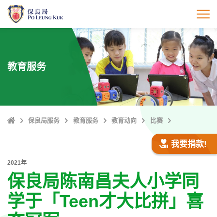
跳
至
打
主
內
容
教育服务
Home
保良局服务
教育服务
教育动向
比赛
我要捐款!
2021年
保良局陈南昌夫人小学同
学于「Teen才大比拼」喜