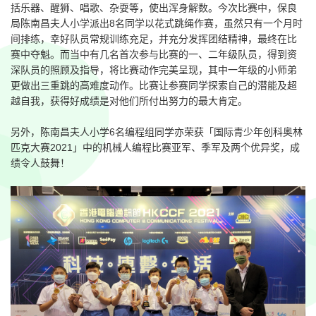
括乐器、醒狮、唱歌、杂耍等，使出浑身解数。今次比赛中，保良
局陈南昌夫人小学派出8名同学以花式跳绳作赛，虽然只有一个月时
间排练，幸好队员常规训练充足，并充分发挥团结精神，最终在比
赛中夺魁。而当中有几名首次参与比赛的一、二年级队员，得到资
深队员的照顾及指导，将比赛动作完美呈现，其中一年级的小师弟
更做出三重跳的高难度动作。比赛让参赛同学探索自己的潜能及超
越自我，获得好成绩是对他们所付出努力的最大肯定。
另外，陈南昌夫人小学6名编程组同学亦荣获「国际青少年创科奥林
匹克大赛2021」中的机械人编程比赛亚军、季军及两个优异奖，成
绩令人鼓舞！