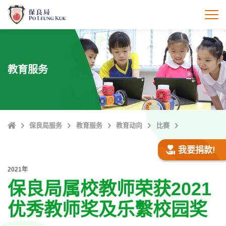
跳
至
打
主
內
容
教育服务
Home
保良局服务
教育服务
教育动向
比赛
我要捐款!
2021年
保良局属校教师荣获2021
优秀教师奖及乐繫校园奖