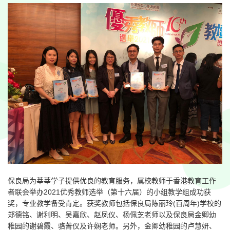
保良局为莘莘学子提供优良的教育服务，属校教师于香港教育工作
者联会举办2021优秀教师选举（第十六届）的小组教学组成功获
奖，专业教学备受肯定。获奖教师包括保良局陈丽玲(百周年)学校的
郑德铭、谢利明、吴嘉欣、赵凤仪、杨佩芝老师以及保良局金卿幼
稚园的谢碧霞、骆菁仪及许娴老师。另外，金卿幼稚园的卢慧妍、