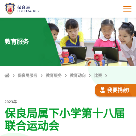
跳
至
打
主
內
容
教育服务
Home
保良局服务
教育服务
教育动向
比赛
我要捐款!
2023年
保良局属下小学第十八届
联合运动会