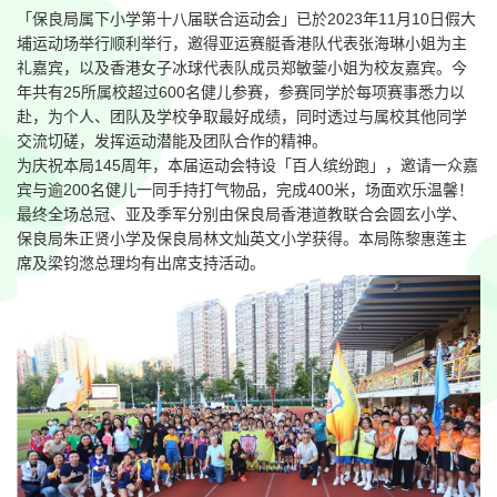
「保良局属下小学第十八届联合运动会」已於2023年11月10日假大
埔运动场举行顺利举行，邀得亚运赛艇香港队代表张海琳小姐为主
礼嘉宾，以及香港女子冰球代表队成员郑敏蓥小姐为校友嘉宾。今
年共有25所属校超过600名健儿参赛，参赛同学於每项赛事悉力以
赴，为个人、团队及学校争取最好成绩，同时透过与属校其他同学
交流切磋，发挥运动潜能及团队合作的精神。
为庆祝本局145周年，本届运动会特设「百人缤纷跑」，邀请一众嘉
宾与逾200名健儿一同手持打气物品，完成400米，场面欢乐温馨！
最终全场总冠、亚及季军分别由保良局香港道教联合会圆玄小学、
保良局朱正贤小学及保良局林文灿英文小学获得。本局陈黎惠莲主
席及梁钧滺总理均有出席支持活动。