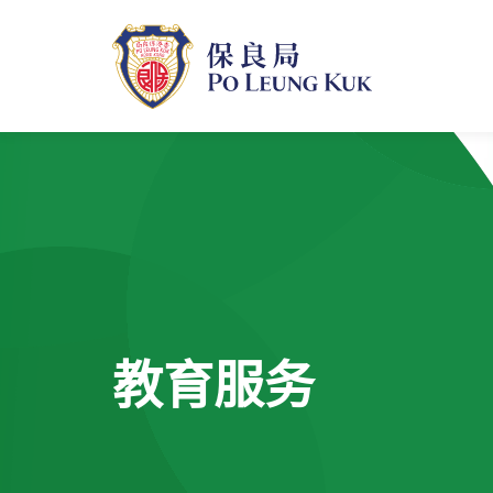
跳
至
主
內
容
教育服务