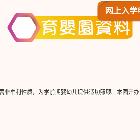
网上入学申请 
属非牟利性质，为学前期婴幼儿提供适切照顾。本园开办於