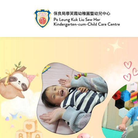
跳
至
主
內
容