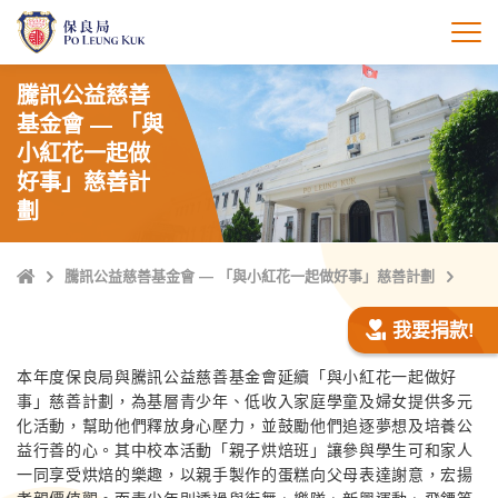
跳
至
打
主
內
騰訊公益慈善
容
基金會 — 「與
小紅花一起做
好事」慈善計
劃
主
騰訊公益慈善基金會 — 「與小紅花一起做好事」慈善計劃
頁
我要捐款!
本年度保良局與騰訊公益慈善基金會延續「與小紅花一起做好
事」慈善計劃，為基層青少年、低收入家庭學童及婦女提供多元
化活動，幫助他們釋放身心壓力，並鼓勵他們追逐夢想及培養公
益行善的心。其中校本活動「親子烘焙班」讓參與學生可和家人
一同享受烘焙的樂趣，以親手製作的蛋糕向父母表達謝意，宏揚