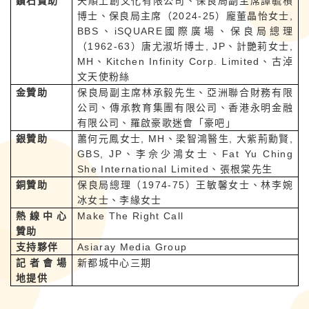
鑽石贊助
天順上創文化有限公司、保良局副主席譚毓楨
博士、保良局主席（2024-25）龐董晶怡女士,
BBS、iSQUARE國際廣場、保良局總理
（1962-63）唐尤淑圻博士, JP、計艷莉女士,
MH、Kitchen Infinity Corp. Limited、古淖
文天使粉絲
金贊助
保良局副主席林承毅先生、亞洲聯合財務有限
公司、傳承教育集團有限公司、香港永明金融
有限公司、羅啟豪歌迷會「豪吧」
銀贊助
蕭何元鳳女士, MH、梁智鴻醫生, 大紫荊勳賢,
GBS, JP、李佘少鴻女士、Fat Yu Ching
She International Limited、張根棠先生
銅贊助
保良局總理（1974-75）王敏馨女士、林李婉
冰女士、李緣女士
熱線中心
Make The Right Call
贊助
支持夥伴
Asiaray Media Group
記者會場
新都城中心三期
地提供