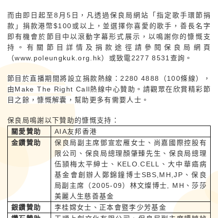
而由即日起至8月5日，凡透過保良局網站「指定歌手環節捐
款」捐款港幣$100或以上，並選擇你喜愛的歌手，善長名字
即有機會於節目中以滾動字幕形式展示，以鳴謝你的慷慨支
持。有關節目詳情及捐款途徑請參閱保良局網頁
（www.poleungkuk.org.hk）或致電2277 8531查詢。
節目於直播期間將設立捐款熱線：2280 4888（100條線），
由Make The Right Call熱線中心贊助。請觀眾在欣賞精彩節
目之餘，慷慨解囊，幫助更多有需要人士。
保良局鳴謝以下贊助的慷慨支持：
關愛贊助
AIA
友邦香港
金鑽贊助
保良局副主席鄧宣宏雁女士、尚嘉國際控股有
限公司、保良局總理顏肇臻先生、保良局總理
伍頴梅太平紳士、KELO.CELL、大中華癌病
基金會創辦人鄭錦鐘博士SBS,MH,JP、保良
局副主席（2005-09）林文燦博士, MH、莎莎
美麗人生慈善基金
銀鑽贊助
李桂嫦女士、正本會暨李少芳基金