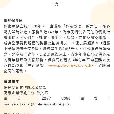
－完－
關於保良局
保良局創立於
1878
年，一直秉承「保赤安良」的宗旨，盡心
竭力與時並進，服務香港
147
年，為市民提供多元化的優質社
會服務，涵蓋教育、社會、青少年、康樂、文化及醫療服務，
成為全港最具規模的慈善公益機構之一。保良局超過
300
個屬
下單位遍佈全港各區，屬校學生約
4
萬
5
千人，社會服務照顧幼
兒、兒童及青少年、長者及康復人士，青少年事務則提供多元
的青年發展及支援服務。保良局於過去
3
年每年平均服務人次
超過
270
萬。歡迎瀏覽：
www.poleungkuk.org.hk
，了解保
良局的服務。
傳媒查詢
保良局企業傳訊及公關部
高級企業傳訊主任 曾文鈺
電話︰2277 8356 電郵：
manyuk.tsang@poleungkuk.org.hk