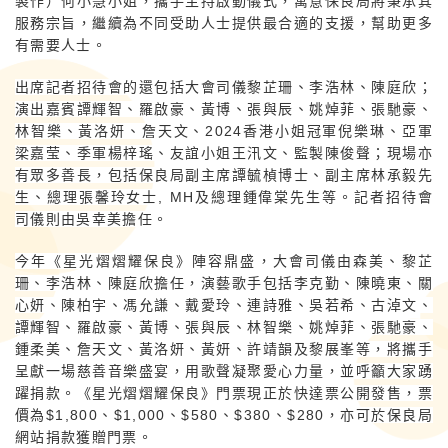
製作）何小慧小姐，攜手主持啟動儀式，寓意保良局將秉承其
服務宗旨，繼續為不同受助人士提供最合適的支援，幫助更多
有需要人士。
出席記者招待會的還包括大會司儀黎芷珊、李浩林、陳庭欣；
演出嘉賓譚輝智、羅啟豪、黃博、張與辰、姚焯菲、張馳豪、
林智樂、黃洛妍、詹天文、2024香港小姐冠軍倪樂琳、亞軍
梁嘉莹、季軍楊梓瑤、友誼小姐王汛文、監製陳俊聲；現場亦
有眾多善長，包括保良局副主席譚毓楨博士、副主席林承毅先
生、總理張馨玲女士, MH及總理鍾偉棠先生等。記者招待會
司儀則由吳幸美擔任。
今年《星光熠熠耀保良》陣容鼎盛，大會司儀由森美、黎芷
珊、李浩林、陳庭欣擔任，演藝歌手包括李克勤、陳曉東、關
心妍、陳柏宇、馮允謙、戴愛玲、連詩雅、吳若希、古淖文、
譚輝智、羅啟豪、黃博、張與辰、林智樂、姚焯菲、張馳豪、
鍾柔美、詹天文、黃洛妍、黃妍、許靖韻及黎展峯等，將攜手
呈獻一場慈善音樂盛宴，用歌聲凝聚愛心力量，並呼籲大家踴
躍捐款。《星光熠熠耀保良》門票現正於快達票公開發售，票
價為$1,800、$1,000、$580、$380、$280，亦可於保良局
網站捐款獲贈門票。