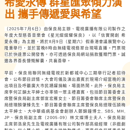
希愛永傳 群星匯聚傾力演
出 攜手傳遞愛與希望
（2025年7月6日）由保良局主辦、電視廣播有限公司製作之
年度大型慈善音樂會《星光熠熠耀保良》，以「信實開創 希
愛永傳」為主題，將於8月9日（星期六）假香港會議展覽中心
隆重舉行，並於當晚8時由無綫電視翡翠台現場直播。門票現
已於快達票公開發售，亦可透過保良局網站捐款獲贈門票。誠
邀各界善長慷慨解囊，共襄善舉。
早前，保良局聯同無綫電視於新都城中心三期舉行記者招待
會，公布節目詳情。大會司儀及演出嘉賓於現場介紹當晚的演
出項目及呼籲廣大市民踴躍捐輸，場面熱鬧。此外，保良局主
席李何芷韻太平紳士亦率領一眾主禮嘉賓，包括節目籌委會主
席暨保良局副主席鄧宣宏雁女士、節目籌委會聯席主席暨保良
局總理顏肇臻先生、節目籌委會聯席主席暨保良局總理伍頴梅
太平紳士、大中華癌病基金會創辦人鄭錦鐘博士, SBS, MH,
JP、保良局副主席（2005-09）林文燦博士夫人、保良局副
主席郭浩泉先生及電視廣播有限公司製作部高級經理（非戲劇