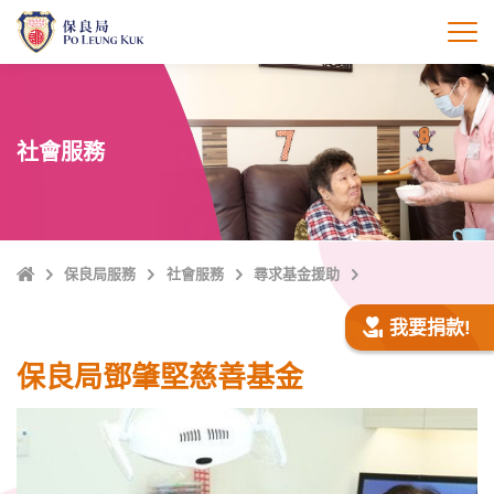
跳
至
打
主
內
容
社會服務
主
保良局服務
社會服務
尋求基金援助
頁
我要捐款!
保良局鄧肇堅慈善基金