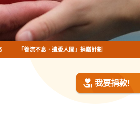
務
「善流不息．遺愛人間」捐贈計劃
我要捐款!