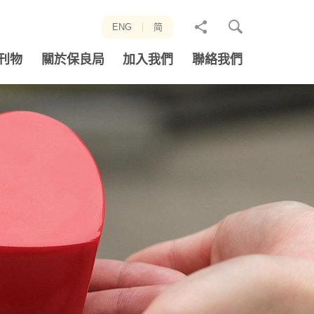
分
ENG
简
享
刊物
關於保良局
加入我們
聯絡我們
至