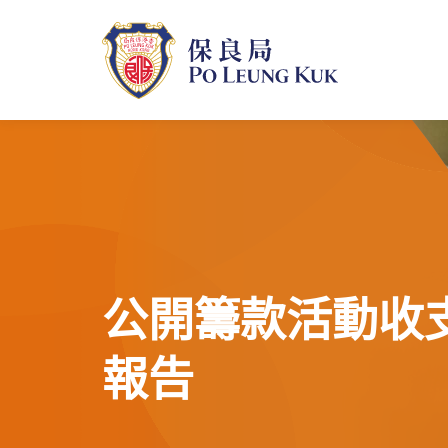
跳
至
主
內
容
公開籌款活動收
報告