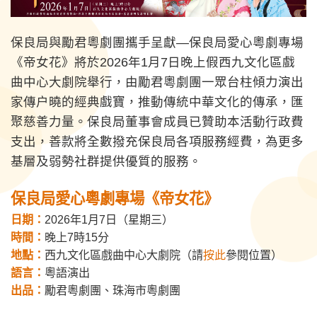
保良局與勵君粵劇團攜手呈獻—保良局愛心粵劇專場
《帝女花》將於2026年1月7日晚上假西九文化區戲
曲中心大劇院舉行，由勵君粵劇團一眾台柱傾力演出
家傳户曉的經典戲寶，推動傳統中華文化的傳承，匯
聚慈善力量。
保良局董事會成員已贊助本活動行政費
支出，善款將全數撥充保良局各項服務經費，為更多
基層及弱勢社群提供優質的服務。
保良局愛心粵劇專場《帝女花》
日期：
2026年1月7日（星期三）
時間：
晚上7時15分
地點：
西九文化區戲曲中心大劇院（請
按此
參閱位置
）
語言：
粵語演出
出品：
勵君粵劇團、珠海市粵劇團