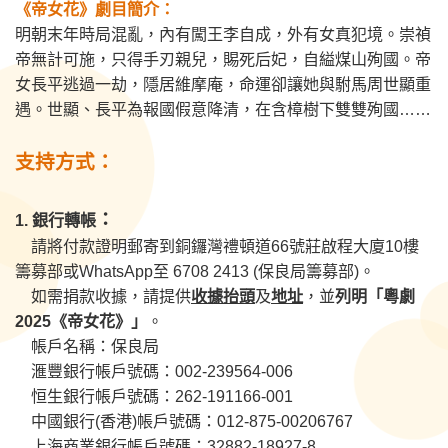
《帝女花》劇目簡介：
明朝末年時局混亂，內有闖王李自成，外有女真犯境。崇禎
帝無計可施，只得手刃親兒，賜死后妃，自縊煤山殉國。帝
女長平逃過一劫，隱居維摩庵，命運卻讓她與駙馬周世顯重
遇。世顯、長平為報國假意降清，在含樟樹下雙雙殉國……
支持方式：
：
1. 銀行轉帳
請將付款證明郵寄到銅鑼灣禮頓道66號莊啟程大廈10樓
籌募部或WhatsApp至 6708 2413 (保良局籌募部)。
如需捐款收據，請提供
收據抬頭
及
地址
，並
列明「粵劇
2025《帝女花》」
。
帳戶名稱：保良局
滙豐銀行帳戶號碼：002-239564-006
恒生銀行帳戶號碼：262-191166-001
中國銀行(香港)帳戶號碼：012-875-00206767
上海商業銀行帳戶號碼：32882-18927-8