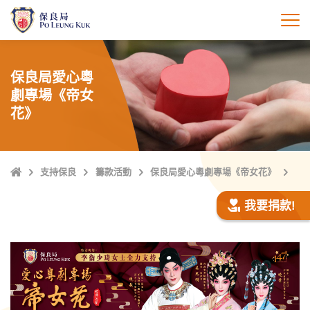
跳
至
打
主
內
容
保良局愛心粵
劇專場《帝女
花》
主
支持保良
籌款活動
保良局愛心粵劇專場《帝女花》
頁
我要捐款!