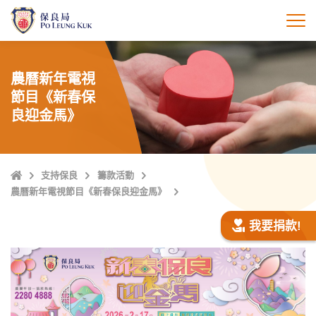
跳
至
打
主
內
容
農曆新年電視
節目《新春保
良迎金馬》
主
支持保良
籌款活動
頁
農曆新年電視節目《新春保良迎金馬》
我要捐款!