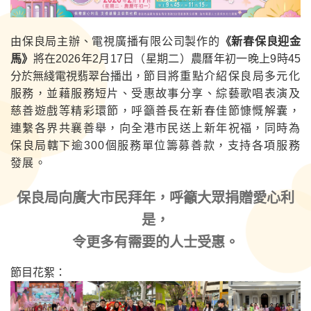
由保良局主辦、電視廣播有限公司製作的
《新春保良迎金
馬》
將在2026年2月17日（星期二）農曆年初一晚上9時45
分於無綫電視翡翠台播出，
節目將重點介紹保良局多元化
服務，並藉服務短片、受惠故事分享、綜藝歌唱表演及
慈善遊戲等精彩環節，呼籲善長在新春佳節慷慨解囊，
連繫各界共襄善舉，向全港市民送上新年祝福，同時為
保良局
轄下逾300個服務單位籌募善款，支持各項服務
發展。
保良局向廣大市民拜年，呼籲大眾捐贈愛心利
是，
令更多有需要的人士受惠。
節目花絮：