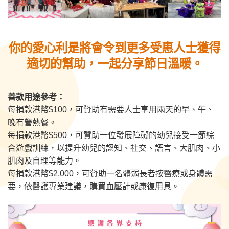
你的愛心利是將會令到更多受惠人士獲得
適切的幫助，一起分享節日溫暖。
善款用途參考：
每捐款
港幣
$100
，
可贊助有需要人士享用兩天的早、午、
晚有營熱餐
。
每捐款港幣
$500
，可贊助一位發展障礙的幼兒接受一節綜
合遊戲訓練，以提升幼兒的認知、社交、語言、大肌肉、小
肌肉及自理等能力。
每捐款港幣$2,000，可贊助一名體弱長者按醫療或身體需
要，依醫護專業建議，購買血壓計或康復用具。