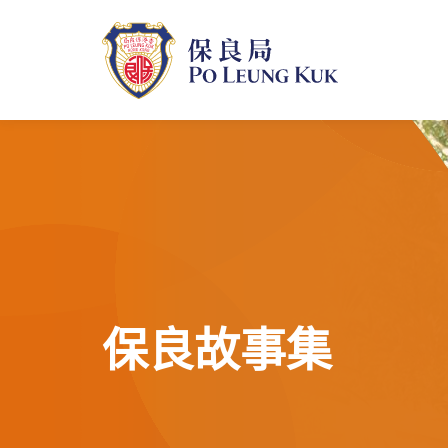
跳
至
主
內
容
保良故事集