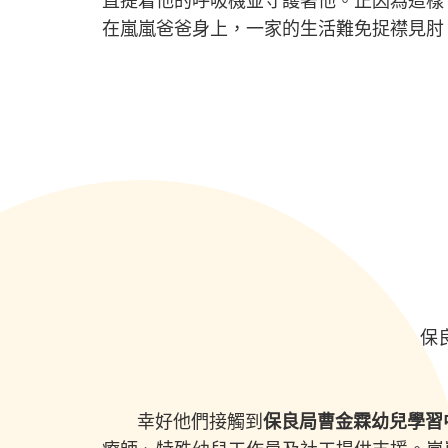
直提着他的呼吸機並守護著他。正因為這樣
在嵐嵐爸爸身上，一家的生活難免捉襟見肘
保
幸好他們接觸到
保良局曹金霖幼兒學習