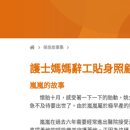
主
保良故事集
頁
護士媽媽辭工貼身照
嵐嵐的故事
懷胎十月，感受著一下一下的胎動，姚女
急不及待要出世了。由於嵐嵐屬於極早產的
嵐嵐在過去六年需要經常進出醫院接受治