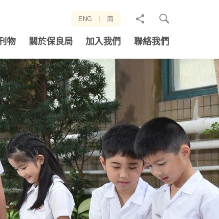
分
ENG
简
享
刊物
關於保良局
加入我們
聯絡我們
至