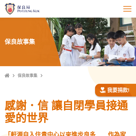
跳
至
打
主
內
容
保良故事集
主
保良故事集
頁
我要捐款!
感謝．信 讓自閉學員接通
愛的世界
「軒源自入住貴中心以來進步良多……作為家