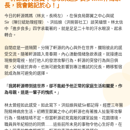
長，我會銘記於心！」
今日的軒源媽媽（林太，長椅左），在保良局鄭翼之中心與斌
Sir（陳衍斌助理經理）、洪姑娘（洪婉蓉社工）談笑緬懷。林太信
中「進步良多」四字承載著的，就是足足二十年的汗水眼淚、起承
轉合。
自閉症是一道隔閡，分隔了軒源的內心與外在世界，攔阻彼此的感
受交流。隨著軒源踏入青春期，內心湧動情緒急欲表達，就接連出
現推倒電視、拍打他人的發泄攻擊行為。軒源的突發行為與日俱
增，父母疲於奔命，也無可避免影響到專注備試的兄長，轉移暫宿
就成為無可避免的選擇。
「
我將軒源帶到這世界，卻不能給予他正常的家庭生活和關愛，作
為母親，這是一輩子的愧疚。
」
林太曾經如此感受，如此寫下。洪姑娘與斌Sir都記得，經歷三年醫
院精神病房生活，初轉至鄭翼之中心的軒源也有著推人扯髮等攻擊
行為，情緒陰晴不定。但當軒源初見寬敞的課室設施、花園環境，
職員與年紀相仿的同儕……這些前所未見的事物令他心生好奇，在