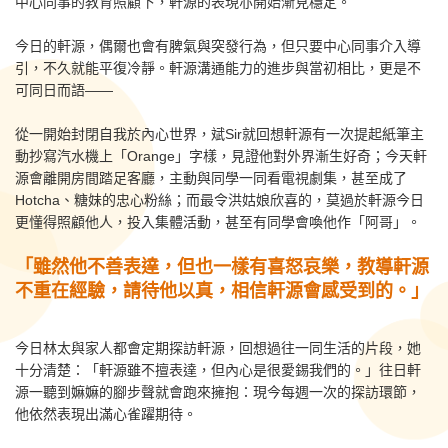
中心同事的教育照顧下，軒源的表現亦開始漸見穩定。
今日的軒源，偶爾也會有脾氣與突發行為，但只要中心同事介入導
引，不久就能平復冷靜。軒源溝通能力的進步與當初相比，更是不
可同日而語——
從一開始封閉自我於內心世界，斌Sir就回想軒源有一次提起紙筆主
動抄寫汽水機上「Orange」字樣，見證他對外界漸生好奇；今天軒
源會離開房間踏足客廳，主動與同學一同看電視劇集，甚至成了
Hotcha、糖妹的忠心粉絲；而最令洪姑娘欣喜的，莫過於軒源今日
更懂得照顧他人，投入集體活動，甚至有同學會喚他作「阿哥」。
「
雖然他不善表達，但也一樣有喜怒哀樂，教導軒源
不重在經驗，請待他以真，相信軒源會感受到的。
」
今日林太與家人都會定期探訪軒源，回想過往一同生活的片段，她
十分清楚：「軒源雖不擅表達，但內心是很愛錫我們的。」往日軒
源一聽到嫲嫲的腳步聲就會跑來擁抱：現今每週一次的探訪環節，
他依然表現出滿心雀躍期待。