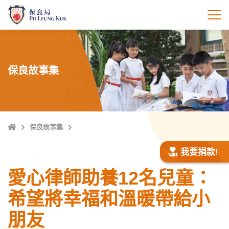
跳
至
打
主
內
容
保良故事集
主
保良故事集
頁
我要捐款!
愛心律師助養12名兒童：
希望將幸福和溫暖帶給小
朋友