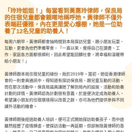
「玲玲姐姐！」每當看到黃惠玲律師，保良局
的住宿兒童都會親暱地稱呼她。黃律師不僅外
表端莊優雅，內在更是愛心爆棚，她是一位助
養了12名兒童的助養人！
每周六朝早，黃律師都會抽時間到本局探訪兒童，跟小朋友玩耍、
互動，更會為他們準備零食，「一直以來，覺得自己在讀書、工
作、家庭各方面都很順利，因此希望能回饋社會，將幸福和溫暖帶
給小朋友！」
黃律師跟本局住宿兒童的緣份，始於2019年。當初，她從香港律師
會的一則會員通訊中，得知道有探訪保良局、跟兒童互動的活動。
而在那次活動中，保良局識員讓她了解到局內的設施、活動和助養
計劃的詳情。黃律師認為計劃很有意義，於是便決定成為助養人，
希望讓小朋友的住宿環境得以改善之餘，亦可為他們提供參與不同
課外活動的機會。
黃律師期後經過助養人培訓，便可正式開始探訪助養孩子，而中途
雖然經歷了疫情肆虐，使探訪活動一再延期，但卻無阻黃律師的善