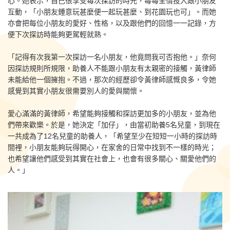
心。她表示，自己很享受每次探訪的時光，每每全情投入跟小朋友
互動，「小朋友鍾意玩甚麼便一起玩甚麼、到花園玩也可」。而她
亦會把每位小朋友的愛好、性格，以及跟他們的回憶一一記錄，方
便下次探訪時能夠更駕輕就熟。
「記得有次我第一次探訪一名小朋友，他竟問我可否抱他。」奈何
因探訪規則所規限，助養人不能跟小朋友有太親密的接觸，黃律師
未能給他一個擁抱。不過，那次的經歷卻令黃律師感慨良多，令她
感覺到其實小朋友很需要別人的愛與關懷。
愛心滿滿的黃律師，希望能夠接觸和探訪更加多的小朋友，並為他
們帶來歡樂。於是，她決定「加仔」，由當初助養5名兒童，到現在
一共成為了12名兒童的助養人，「希望至少在短短一小時的探訪時
間裡，小朋友能夠玩得開心，在家舍的日常中找到不一樣的時光；
也希望讓他們感受到其實在社會上，也會有很多關心、關愛他們的
人。」