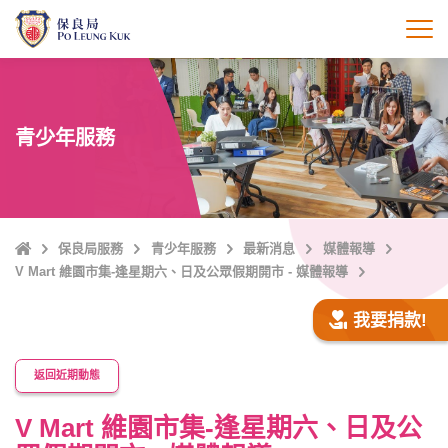
跳
至
打
主
內
容
青少年服務
主
保良局服務
青少年服務
最新消息
媒體報導
頁
V Mart 維園市集-逢星期六、日及公眾假期開市 - 媒體報導
我要捐款!
返回近期動態
V Mart 維園市集-逢星期六、日及公