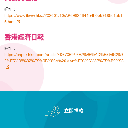
網址：
https://www.tkww.hk/a/202601/10/AP69624844e4b0eb9195c1ab1
5.html
香港經濟日報
網址：
https://paper.hket.com/article/4067069/%E7%B6%AD%E5%9C%9
2%E5%B8%82%E9%9B%86V%20Mart%E9%96%8B%E5%B9%95
立即捐款