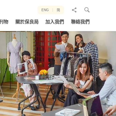
分
ENG
简
享
刊物
關於保良局
加入我們
聯絡我們
至