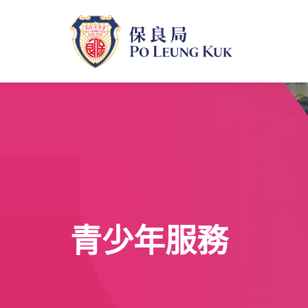
跳
至
主
內
容
青少年服務