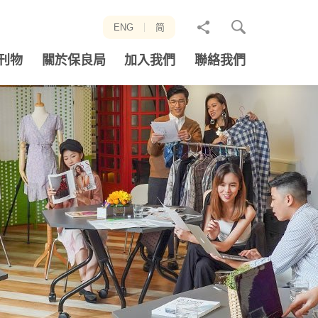
分
ENG
简
享
刊物
關於保良局
加入我們
聯絡我們
至