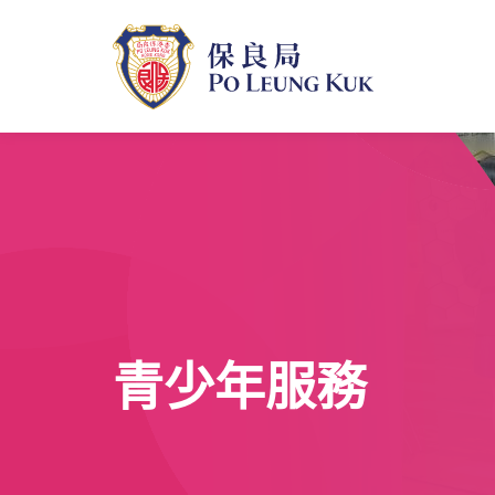
跳
至
主
內
容
青少年服務