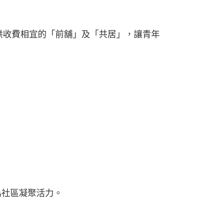
供收費相宜的「前舖」及「共居」，讓青年
。
，亦為社區凝聚活力。