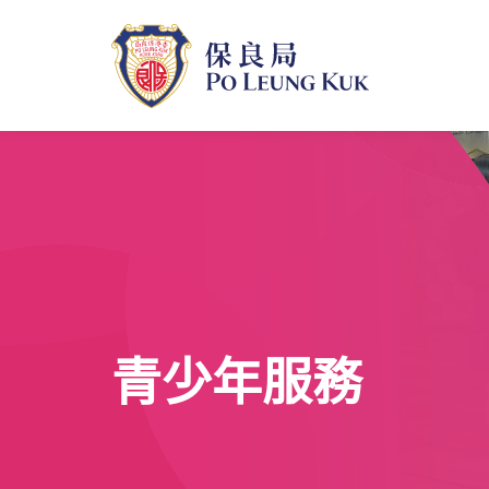
跳
至
主
內
容
青少年服務