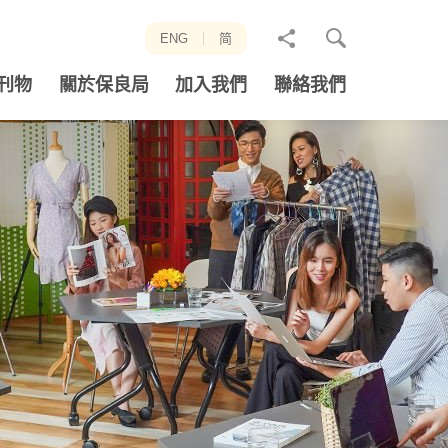
分
ENG
简
享
刊物
關於保良局
加入我們
聯絡我們
至