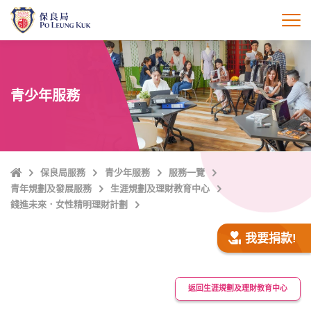
跳
至
打
主
內
容
青少年服務
主
保良局服務
青少年服務
服務一覽
頁
青年規劃及發展服務
生涯規劃及理財教育中心
錢進未來．女性精明理財計劃
我要捐款!
返回生涯規劃及理財教育中心