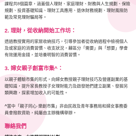
課程共8個篇章，涵蓋個人理財、家庭理財、財務與人生規劃、保險
規劃、投資基礎知識、理財工具應用、退休財務規劃、理財風險防
範及常見理財騙局等。
2.
理財，從收納開始工作坊：
透過教授實用的家居收納技巧，引導參加者從收納過程中檢視個人
及或家庭的消費習慣、收支狀況，藉區分「需要」與「想要」學會
有效運用金錢，並培養明智的消費習慣。
3.
婦女親子創富市集
^
：
以親子體驗市集的形式，向婦女教授親子理財技巧及營運副業的基
礎知識，提升家長教授子女理財能力及啟發她們建立副業、發掘另
類興趣，探索增加收入的可能性。
^
當中「親子同心·樂創市集」非由民政及青年事務局和婦女事務委
員會撥款資助，純屬由主辦機構舉辦。
聯絡我們