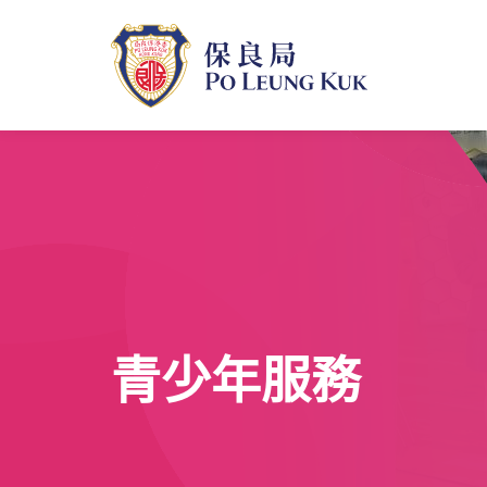
跳
至
主
內
容
青少年服務