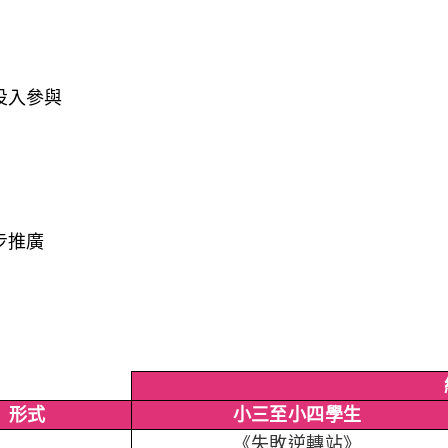
投入參與
步推廣
形式
小三至小四學生
《失敗逆轉站》