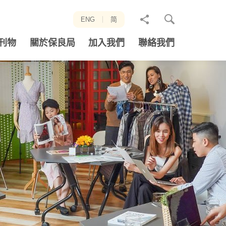
分
ENG
简
享
刊物
關於保良局
加入我們
聯絡我們
至