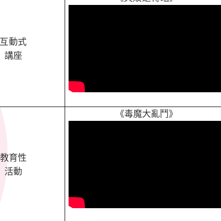
互動式
講座
《毒魔大亂鬥》
教育性
活動