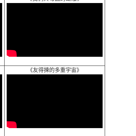
《友得揀的多重宇宙》