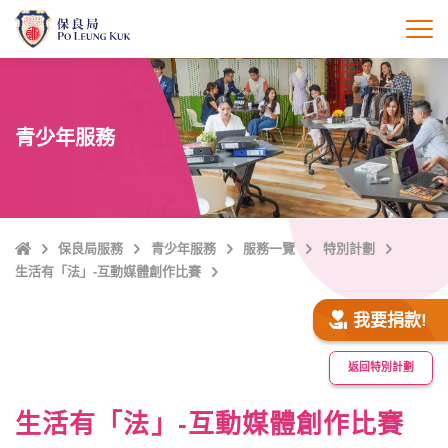
跳
至
打
主
內
容
青少年服務
主
保良局服務
青少年服務
服務一覽
特別計劃
頁
生活有「法」-互動媒體創作比賽
我要捐款!
返回特別計劃
生活有「法」-互動媒體創作比賽