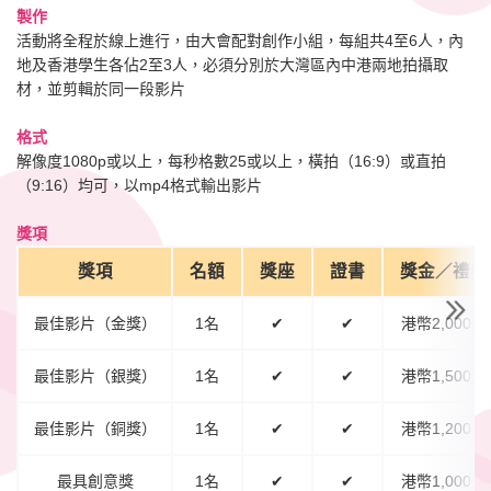
製作
活動將全程於線上進行，由大會配對創作小組，每組共4至6人，內
地及香港學生各佔2至3人，必須分別於大灣區內中港兩地拍攝取
材，並剪輯於同一段影片
格式
解像度1080p或以上，每秒格數25或以上，橫拍（16:9）或直拍
（9:16）均可，以mp4格式輸出影片
獎項
獎項
名額
獎座
證書
獎金／禮券
最佳影片（金獎）
1名
✔
✔
港幣2,000元
最佳影片（銀獎）
1名
✔
✔
港幣1,500元
最佳影片（銅獎）
1名
✔
✔
港幣1,200元
最具創意獎
1名
✔
✔
港幣1,000元