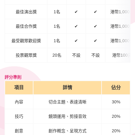
最佳演出獎
1名
✔
✔
港幣1,000元
最佳合作獎
1名
✔
✔
港幣1,000元
最受觀眾歡迎獎
1名
✔
✔
港幣1,000元
投票觀眾獎
20名
不設
不設
港幣100元
評分準則
項目
詳情
佔分
內容
切合主題、表達清晰
30%
技巧
鏡頭運用、剪接音效
20%
創意
創作概念、呈現方式
20%