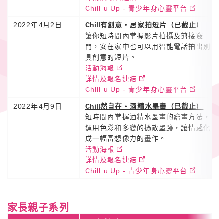
Chill u Up - 青少年身心靈平台
2022年4月2日
Chill
有創意・居家拍短片（已截止）
讓你短時間內掌握影片拍攝及剪接竅
門，安在家中也可以用智能電話拍出別
具創意的短片。
活動海報
詳情及報名連結
Chill u Up - 青少年身心靈平台
2022年4月9日
Chill
然自在・酒精水墨畫（已截止）
短時間內掌握酒精水墨畫的繪畫方法，
運用色彩和多變的擴散墨跡，讓情感化
成一幅富想像力的畫作。
活動海報
詳情及報名連結
Chill u Up - 青少年身心靈平台
家長親子系列