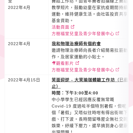
至
舞蹈工作坊。由青年舞者拍攝線上舞蹈
2022年4月
教學短片，鼓勵幼童在家抗疫期間持續
運動，維持健康生活。由社區投資共享
基金資助。
活動頁面
方樹福堂兒童及青少年發展中心
2022年4月
我和物理治療師有個約會
邀請物理治療師向長者介紹簡易拉筋動
作，及居家運動的小貼士。
🎥觀看影片
方樹福堂兒童及青少年發展中心
2022年4月15日
笑面迎逆 - 大笑瑜珈體驗工作坊（已截
止）
時間：下午3:00至4:00
中小學學生已經因應反覆無常嘅
Covid-19 度過咗半個特別暑假，但呢
個「暑假」又唔似往時咁有得出街睇下
戲、打下波。長時間留喺屋企無社交同
娛樂，紓緩下壓力，遲早搞到身心健康
出現問題！