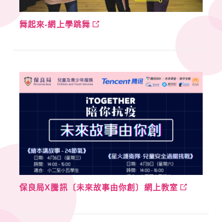
舞起來-網上學跳舞
保良局X騰訊〔未來故事由你創〕網上教室