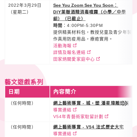
2022年3月29日
See You Zoom See You Soon
︰
（星期二）
DIY茶樹酒精消毒噴霧（小學／中學
組）（已截止）
時間
：4:00PM-5:30PM
提供精美材料包，教授兒童及青少年製
作真用防疫用品，療癒實用。
活動海報
詳情及報名連結
田家炳關愛家庭中心
藝文遊戲系列
日期
內容簡介
（任何時間）
網上藝術導賞 - 城‧塑 潘星瑋雕塑展
導賞連結
V54年青藝術家駐留計劃
（任何時間）
網上藝術導賞 - V54 法式歷史大宅
導賞連結