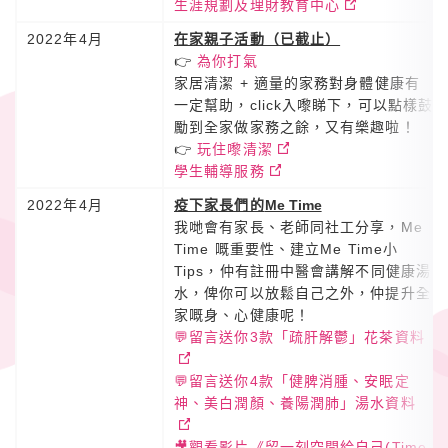
生涯規劃及理財教育中心
2022年4月
在家親子活動（已截止）
👉
為你打氣
家居清潔 + 適量的家務對身體健康有
一定幫助，click入嚟睇下，可以點樣鼓
勵到全家做家務之餘，又有樂趣啦！
👉
玩住嚟清潔
學生輔導服務
2022年4月
疫下家長們的
Me Time
我哋會有家長、老師同社工分享，Me
Time 嘅重要性、建立Me Time小
Tips，仲有註冊中醫會講解不同健康湯
水，俾你可以放鬆自己之外，仲提升全
家嘅身、心健康呢！
💬留言送你3款「疏肝解鬱」花茶資料
💬留言送你4款「健脾消腫、安眠定
神、美白潤顏、養陽潤肺」湯水資料
🎥觀看影片《留一刻空間給自己(Time