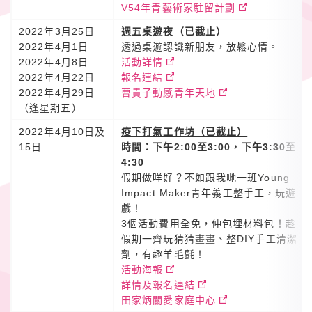
V54年青藝術家駐留計劃
2022年3月25日
週五桌遊夜（已截止）
2022年4月1日
透過桌遊認識新朋友，放鬆心情。
2022年4月8日
活動詳情
2022年4月22日
報名連結
2022年4月29日
曹貴子動感青年天地
（逢星期五）
2022年4月10日及
疫下打氣工作坊（已截止）
15日
時間：下午2:00至3:00，下午3:30至
4:30
假期做咩好？不如跟我哋一班Young
Impact Maker青年義工整手工，玩遊
戲！
3個活動費用全免，仲包埋材料包！趁
假期一齊玩猜猜畫畫、整DIY手工清潔
劑，有趣羊毛氈！
活動海報
詳情及報名連結
田家炳關愛家庭中心