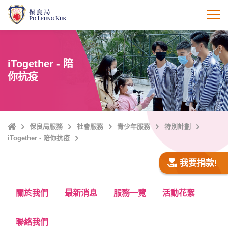
跳
至
打
主
內
容
iTogether - 陪
你抗疫
主
保良局服務
社會服務
青少年服務
特別計劃
頁
iTogether - 陪你抗疫
我要捐款!
關於我們
最新消息
服務一覽
活動花絮
聯絡我們