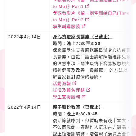
to Me)》Part1
🎥觀看影片《留一刻空間給自己(Time
to Me)》Part2
學生輔導服務
2022年4月14日
身心抗疫家長講座（已截止）
時間：晚上7:30至8:30
保良局學生支援服務將舉辦身心抗疫家
長講座，由註冊護士講解照顧確診兒童
的注意事項，關注疫情下容易被忽視的
精神健康及改善「長新冠 」的方法以
解答家長對疫情的疑問。
活動海報
詳情及報名連結
學生支援服務
2022年4月14日
親子麵粉教室
（已截止）
時間：晚上8:30-9:45
復活節就嚟到，但暫時未有晚市堂食，
不如同我哋一齊製作人氣朱古力甜品，
配上復活節裝飾，增強親子溝通及合作