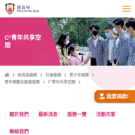
跳
至
打
主
內
容
C³青年共享空
間
主
保良局服務
社會服務
青少年服務
頁
青年規劃及創業服務
C³青年共享空間
我要捐款!
關於我們
最新消息
服務一覽
活動花絮
聯絡我們