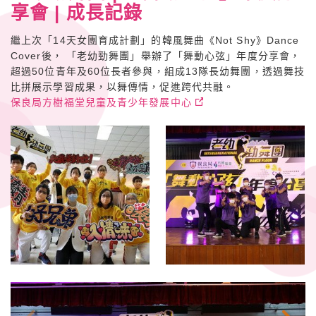
享會 | 成長記錄
繼上次「14天女團育成計劃」的韓風舞曲《Not Shy》Dance
Cover後， 「老幼勁舞團」舉辦了「舞動心弦」年度分享會，
超過50位青年及60位長者參與，組成13隊長幼舞團，透過舞技
比拼展示學習成果，以舞傳情，促進跨代共融。
保良局方樹福堂兒童及青少年發展中心