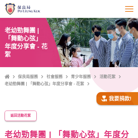
跳
至
打
主
內
老幼勁舞團 |
容
「舞動心弦」
年度分享會 - 花
絮
主
保良局服務
社會服務
青少年服務
活動花絮
頁
老幼勁舞團 | 「舞動心弦」年度分享會 - 花絮
我要捐款!
返回活動花絮
老幼勁舞團 | 「舞動心弦」年度分