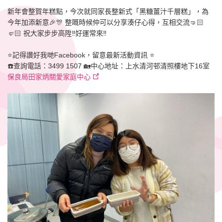
新年會整賀年糕點，今次就同家長整新式「黑糖薑汁千層糕」，為
今年加添新意🎉🎊 整嘅時候仲可以分享湊仔心得，互相交流🤜🏻
🤛🏻 祝大家步步高陞‼️好運常來‼️
⭐️記得讚好我哋Facebook，留意最新活動資訊 ⭐️
☎️查詢電話：3499 1507 🏡中心地址：上水清河邨清照樓地下16室
保良局田家炳關愛家庭中心