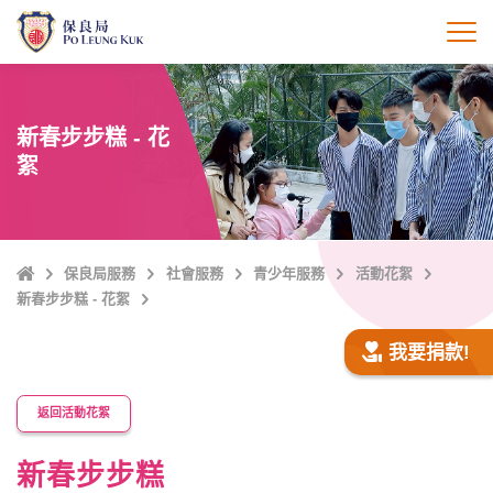
跳
至
打
主
內
容
新春步步糕 - 花
絮
主
保良局服務
社會服務
青少年服務
活動花絮
頁
新春步步糕 - 花絮
我要捐款!
返回活動花絮
新春步步糕