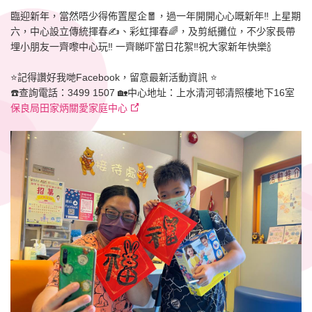
臨迎新年，當然唔少得佈置屋企🧧，過一年開開心心嘅新年‼️ 上星期
六，中心設立傳統揮春✍️、彩虹揮春🌈，及剪紙攤位，不少家長帶
埋小朋友一齊嚟中心玩‼️ 一齊睇吓當日花絮‼️祝大家新年快樂🍾️
⭐️記得讚好我哋Facebook，留意最新活動資訊 ⭐️
☎️查詢電話：3499 1507 🏡中心地址：上水清河邨清照樓地下16室
保良局田家炳關愛家庭中心