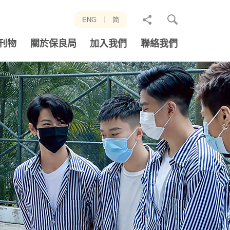
分
ENG
简
享
刊物
關於保良局
加入我們
聯絡我們
至