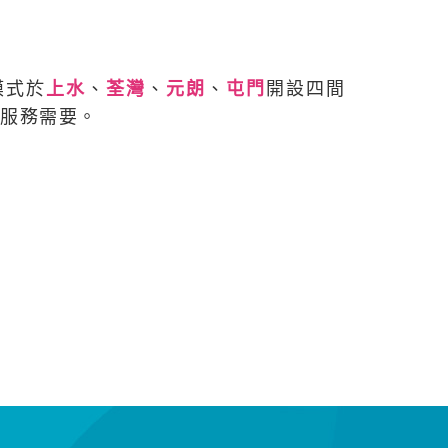
模式於
上水
、
荃灣
、
元朗
、
屯門
開設四間
的服務需要。