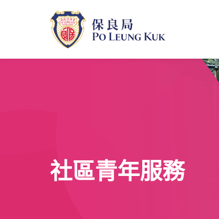
跳
至
主
內
容
社區青年服務