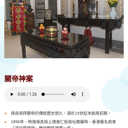
關帝神案
保良局拜關帝的傳統歷史悠久，源於
19
世紀末創局初期
。
1896
年
，時值
保
良局上環普仁街局址開幕時，香港著名商會
「洋行敘理堂」贈送酸枝神案一
座
。