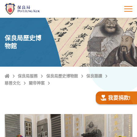
跳
至
打
主
內
容
保良局歷史博
物館
主
保良局服務
保良局歷史博物館
保良築蹟
頁
慈善文化
關帝神案
我要捐款!