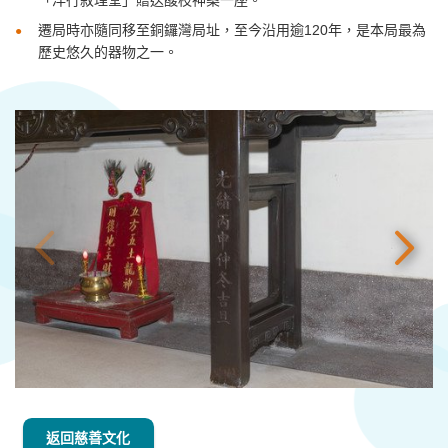
遷
局時亦隨同移至銅鑼灣局址，至今沿用逾
120
年，是本局最為
歷史悠久的器物之一
。
返回慈善文化