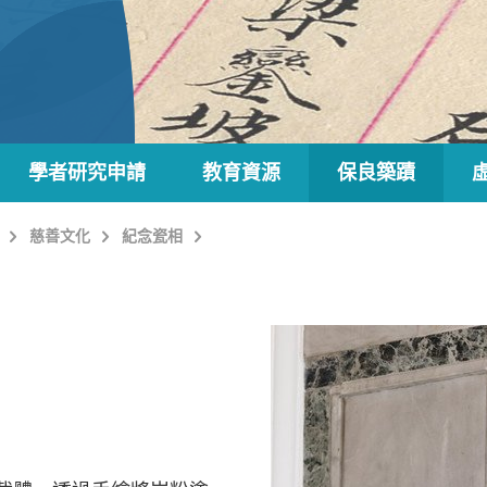
學者研究申請
教育資源
保良築蹟
慈善文化
紀念瓷相