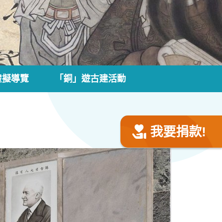
虛擬導覽
「銅」遊古建活動
我要捐款!