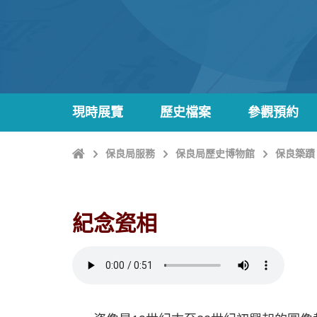
現時展覽
歷史檔案
參觀預約
主
保良局服務
保良局歷史博物館
保良築蹟
頁
紀念瓷相