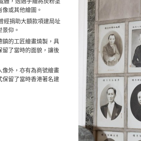
載體
，透過手繪
將
炭粉
塗
肖像
或其他
繪圖。
曾經
捐助
大
額
款項
建局
址
世景仰
。
德鎮的工匠繪畫燒製，具
保留了當時的面貌，讓後
人
像
外
，亦有為商號繪畫
式保留了當時香港著名建