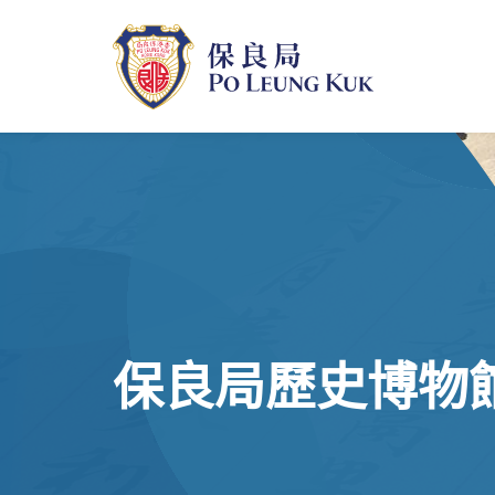
跳
至
主
內
容
保良局歷史博物