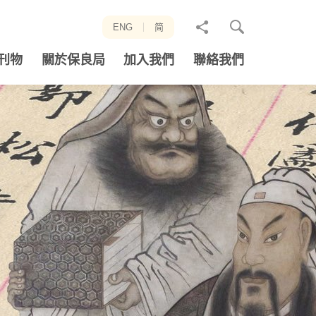
分
ENG
简
享
刊物
關於保良局
加入我們
聯絡我們
至