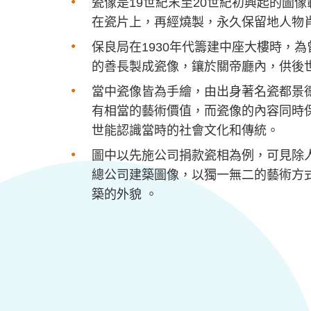
瓷像是
19
世紀末至
20
世紀初興起
的
圖像
在
瓷片上，再
經燒製
，永久
保留
地
人物
保良局在
1930
年代籌建中座大樓時，
為
的
善長製成瓷像
，鑲
於關帝廳內，供後
當中瓷像皆為手繪，由出身著名瓷都景
有相當的藝術價值，而瓷像的內容同時
世能認識當時
的社會
文化和
傳統
。
圖中以先施公司捐款瓷相為例，可見除
總公司建築圖像，以獨一無二的藝術方
築的外貌
。