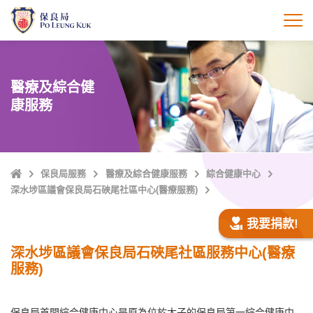
跳
至
打
主
內
容
醫療及綜合健
康服務
主
保良局服務
醫療及綜合健康服務
綜合健康中心
頁
深水埗區議會保良局石硤尾社區中心(醫療服務)
我要捐款!
深水埗區議會保良局石硤尾社區服務中心(醫療
服務)
保良局首間綜合健康中心是原為位於太子的保良局第一綜合健康中