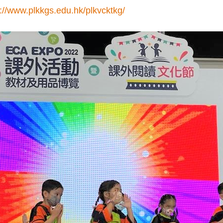
s://www.plkkgs.edu.hk/plkvcktkg/