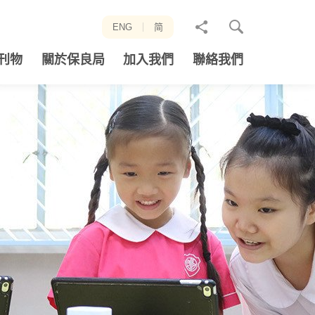
分
ENG
简
享
刊物
關於保良局
加入我們
聯絡我們
至