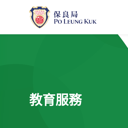
跳
至
主
內
容
教育服務