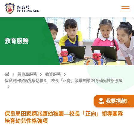
跳
至
打
主
內
容
教育服務
主
保良局服務
教育服務
頁
保良局田家炳兆康幼稚園—校長「正向」領導團隊 培育幼兒性格強項
我要捐款!
保良局田家炳兆康幼稚園—校長「正向」領導團隊
培育幼兒性格強項