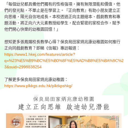
「每個幼兒都具備他們獨有的性格強項，擁有無限潛能和價值，他
們的發光點，不單止是在學習上。『正向教育』有助小朋友建立正
向思維，陽光自信地成長。本校透過正向主題繪本、戲劇教育和專
題活動，將正向六大元素教授給學生，配合緊密的家校合作，賦予
他們開心快樂的幼稚園回憶！」
想知更多張鳳媚校長教學心得？保良局田家炳兆康幼稚園如何推行
正向同戲劇教育？即睇《信報》專訪報道：
https://www1.hkej.com/features/article?
q=%23%E5%B9%BC%E5%B0%8F%E5%AD%B8%E5%BA%9C%2
3&suid=2998838254
了解更多
保良局田家炳兆康幼稚園
：
https://www.plkkgs.edu.hk/plktkpshkg/