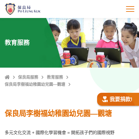
跳
至
打
主
內
容
教育服務
主
保良局服務
教育服務
頁
保良局李樹福幼稚園幼兒園—觀塘
我要捐款!
保良局李樹福幼稚園幼兒園—觀塘
多元文化交流 + 國際化學習機會 = 開拓孩子們的國際視野 ⁣