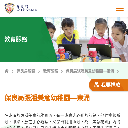
跳
至
打
主
內
容
教育服務
主
保良局服務
教育服務
保良局張潘美意幼稚園—東涌
頁
我要捐款!
保良局張潘美意幼稚園—東涌
在東涌的張潘美意幼稚園內，有一班膽大心細的幼兒，他們拿起蚯
蚓、甲蟲，放在手心觀察，又學習利用蚯蚓，為「美意花園」內的