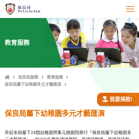
跳
至
打
主
內
容
教育服務
主
保良局服務
教育服務
頁
保良局屬下幼稚園多元才藝匯演
我要捐款!
保良局屬下幼稚園多元才藝匯演
早前本局屬下24間幼稚園齊集元朗劇院舉行「保良局屬下幼稚園多