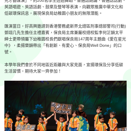
元才藝匯演」，約200名學生透過舞蹈、普通話朗誦、普通話話劇、
英語唱遊、英語話劇、鼓樂及豎琴等表演，向觀眾推廣中華文化和
低碳環保訊息，展現保良局幼稚園小朋友的無限潛能。
匯演當日，好高興邀請到香港警務處新界北總區刑事總部警司(行動)
鄧翊几先生擔任主禮嘉賓，保良局主席兼屬校總校監李何芷韻太平
紳士更帶領屬下幼稚園校長們獻唱保良局147周年主題曲《愛在星光
中》，柔揚樂韻帶出「有創新、有愛心、保良局Well Done」的口
號。
本學年我們會於不同地區近距離與大家見面，宣揚環保及分享低碳
生活習慣，期待大家一齊參加！