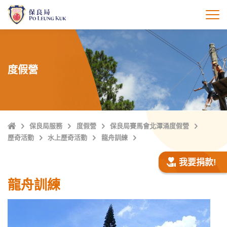
跳
至
打
主
內
容
度假營
主
保良局服務
度假營
保良局賽馬會北潭涌度假營
頁
歷奇活動
水上歷奇活動
龍舟訓練
我要捐款!
龍舟訓練