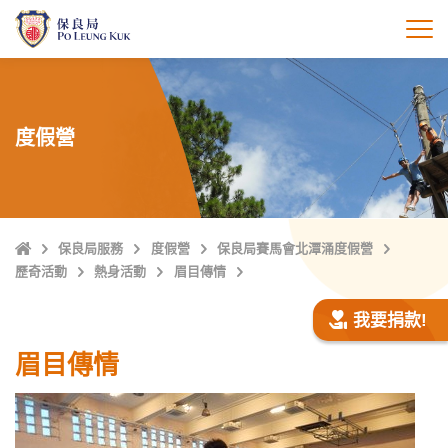
跳
至
打
主
內
容
度假營
主
保良局服務
度假營
保良局賽馬會北潭涌度假營
頁
歷奇活動
熱身活動
眉目傳情
我要捐款!
眉目傳情